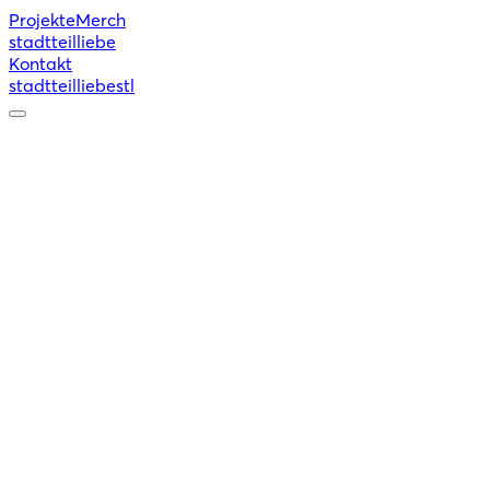
Projekte
Merch
stadtteilliebe
Kontakt
stadtteilliebe
stl